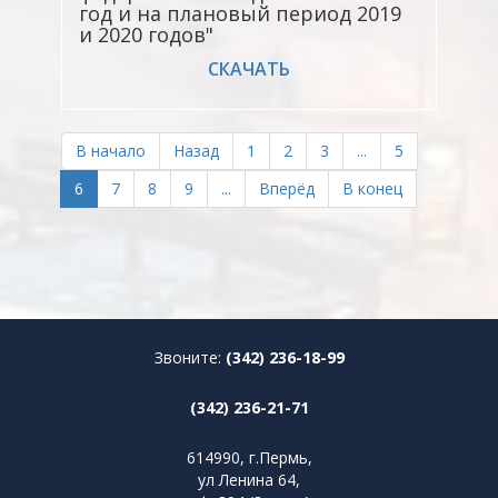
год и на плановый период 2019
и 2020 годов"
СКАЧАТЬ
В начало
Назад
1
2
3
...
5
6
7
8
9
...
Вперёд
В конец
Звоните:
(342) 236-18-99
(342) 236-21-71
614990, г.Пермь,
ул Ленина 64,