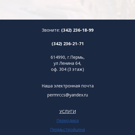
Звоните:
(342) 236-18-99
(342) 236-21-71
614990, г.Пермь,
ул Ленина 64,
оф. 304 (3 этаж)
Наша электронная почта
permrccs@yandex.ru
УСЛУГИ
Периодика
Пермьстройцена