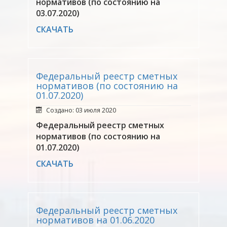
нормативов (по состоянию на
03.07.2020)
СКАЧАТЬ
Федеральный реестр сметных
нормативов (по состоянию на
01.07.2020)
Создано: 03 июля 2020
Федеральный реестр сметных
нормативов (по состоянию на
01.07.2020)
СКАЧАТЬ
Федеральный реестр сметных
нормативов на 01.06.2020