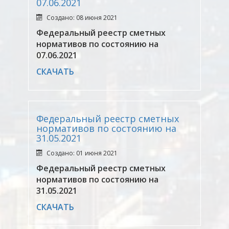
07.06.2021
Создано: 08 июня 2021
Федеральный реестр сметных
нормативов по состоянию на
07.06.2021
СКАЧАТЬ
Федеральный реестр сметных
нормативов по состоянию на
31.05.2021
Создано: 01 июня 2021
Федеральный реестр сметных
нормативов по состоянию на
31.05.2021
СКАЧАТЬ