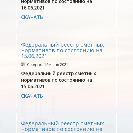
нормативов по состоянию на
16.06.2021
СКАЧАТЬ
Федеральный реестр сметных
нормативов по состоянию на
15.06.2021
Создано: 16 июня 2021
Федеральный реестр сметных
нормативов по состоянию на
15.06.2021
СКАЧАТЬ
Федеральный реестр сметных
нормативов по состоянию на